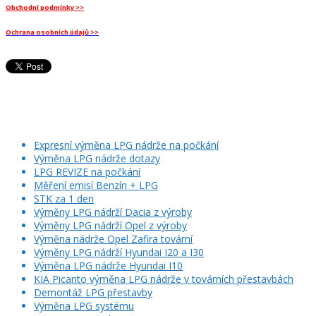
Obchodní podmínky >>
Ochrana osobních údajů >>
Expresní výměna LPG nádrže na počkání
Výměna LPG nádrže dotazy
LPG REVIZE na počkání
Měření emisí Benzín + LPG
STK za 1 den
Výměny LPG nádrží Dacia z výroby
Výměny LPG nádrží Opel z výroby
Výměna nádrže Opel Zafira tovární
Výměny LPG nádrží Hyundai I20 a I30
Výměna LPG nádrže Hyundai I10
KIA Picanto výměna LPG nádrže v továrních přestavbách
Demontáž LPG přestavby
Výměna LPG systému