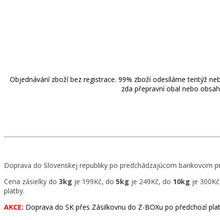
Objednávání zboží bez registrace. 99% zboží odesíláme tentýž neb
zda přepravní obal nebo obsah 
Doprava do Slovenskej republiky po predchádzajúcom bankovom p
Cena
zásielky do
3kg
je 199Kč, do
5kg
je 249Kč, do
10kg
je 300Kč
platby.
AKCE:
Doprava do SK přes Zásilkovnu do Z-BOXu po předchozí plat