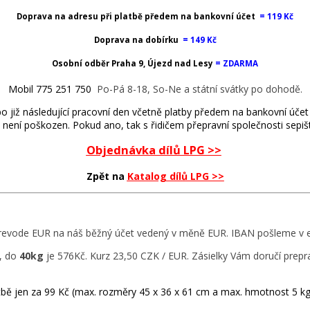
Doprava na adresu při platbě předem na bankovní účet
=
119 Kč
Doprava na dobírku
= 149 Kč
Osobní odběr
Praha 9, Újezd nad Lesy
= ZDARMA
Mobil 775 251 750
Po-Pá 8-18, So-Ne a státní svátky po dohodě.
o již následující pracovní den včetně platby předem na bankovní úče
není poškozen. Pokud ano, tak s řidičem přepravní společnosti sepišt
Objednávka dílů LPG >>
Zpět na
Katalog dílů LPG >>
revode EUR na náš běžný účet vedený v měně EUR.
IBAN pošleme v e-
, do
40kg
je 576Kč.
Kurz 23,50 CZK / EUR. Zásielky Vám doručí prep
bě jen za 99 Kč (max. rozměry 45 x 36 x 61 cm a max. hmotnost 5 kg