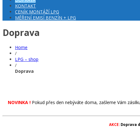
KONTAKT
CENÍK MONTÁŽÍ LPG
MĚŘENÍ EMISÍ BENZÍN + LPG
Doprava
Home
/
LPG – shop
/
Doprava
NOVINKA !
Pokud přes den nebýváte doma, zašleme Vám zásilk
AKCE:
Doprava d