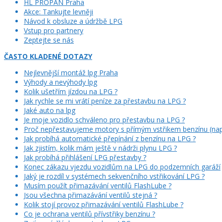
HL PROPAN Praha
Akce: Tankujte levněji
Návod k obsluze a údržbě LPG
Vstup pro partnery
Zeptejte se nás
ČASTO KLADENÉ DOTAZY
Nejlevnější montáž lpg Praha
Výhody a nevýhody lpg
Kolik ušetřím jízdou na LPG ?
Jak rychle se mi vrátí peníze za přestavbu na LPG ?
Jaké auto na lpg
Je moje vozidlo schváleno pro přestavbu na LPG ?
Proč nepřestavujeme motory s přímým vstřikem benzínu (např
Jak probíhá automatické přepínání z benzínu na LPG ?
Jak zjistím, kolik mám ještě v nádrži plynu LPG ?
Jak probíhá přihlášení LPG přestavby ?
Konec zákazu vjezdu vozidlům na LPG do podzemních garáží
Jaký je rozdíl v systémech sekvenčního vstřikování LPG ?
Musím použít přimazávání ventilů FlashLube ?
Jsou všechna přimazávání ventilů stejná ?
Kolik stojí provoz přimazávání ventilů FlashLube ?
Co je ochrana ventilů přívstřiky benzínu ?