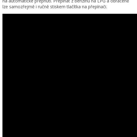
na automatické přepnutí. Přepínat z benzínu na LPG a obráceně
lze samozřejmě i ručně stiskem tlačítka na přepínači.