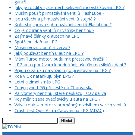
garáží
Jaký je rozdíl v systémech sekvenčního vstřikování LPG ?
Musím použít přimazávání ventilů FlashLube ?
Jsou všechna přimazávání ventilů stejná ?
Kolik stojí provoz přimazávání ventilů FlashLube ?
Co je ochrana ventilů přívstřiky benzínu ?
Zajímavé články o autech na LPG
Spotřební daň na LPG
Musím vozit v autě rezervu ?
Jaký používat benzín u aut na LPG ?
Mám Turbo motor, budu mít přestavbu dražší ?
LPG auto používám k podnikání, ušetřím na silniční dani ?
Přijdu o záruku na vozidlo po přestavbě na LPG ?
Kde v ČR natankuju plyn LPG ?
Letní a zimní směs LPG
Ceny plynu LPG při cestě do Chorvatska
Palivoměry benzínu, které neukazují stav paliva
Kdy měnit zapalovací svíčky u auta na LPG ?
Valvetronic – motor s proměnným zdvihem sacích ventilů
Crash test Opel Astra Caravan na LPG (ADAC)
Vyhledávání