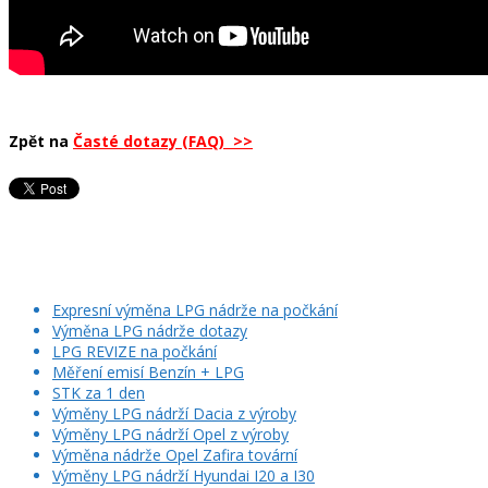
Zpět na
Časté dotazy (FAQ) >>
Expresní výměna LPG nádrže na počkání
Výměna LPG nádrže dotazy
LPG REVIZE na počkání
Měření emisí Benzín + LPG
STK za 1 den
Výměny LPG nádrží Dacia z výroby
Výměny LPG nádrží Opel z výroby
Výměna nádrže Opel Zafira tovární
Výměny LPG nádrží Hyundai I20 a I30