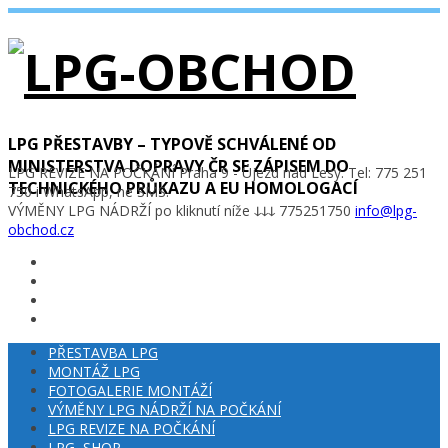
LPG PŘESTAVBY – TYPOVĚ SCHVÁLENÉ OD
MINISTERSTVA DOPRAVY ČR SE ZÁPISEM DO
LPG REVIZE NA POČKÁNÍ Praha 9 - Újezd nad Lesy. Tel: 775 251
TECHNICKÉHO PRŮKAZU A EU HOMOLOGACÍ
750 i WhatsApp, ne SMS.
VÝMĚNY LPG NÁDRŽÍ po kliknutí níže ↆↆↆ 775251750
info@lpg-
obchod.cz
PŘESTAVBA LPG
MONTÁŽ LPG
FOTOGALERIE MONTÁŽÍ
VÝMĚNY LPG NÁDRŽÍ NA POČKÁNÍ
LPG REVIZE NA POČKÁNÍ
LPG–SHOP