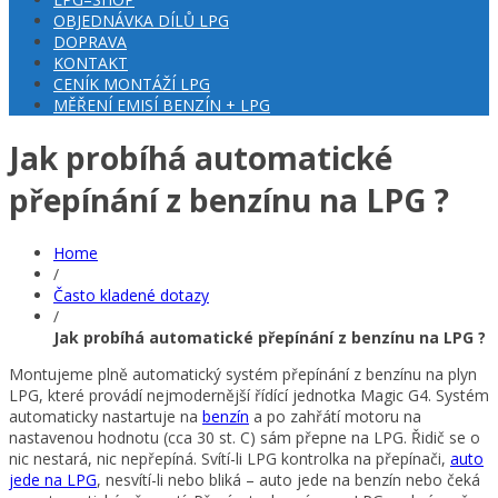
OBJEDNÁVKA DÍLŮ LPG
DOPRAVA
KONTAKT
CENÍK MONTÁŽÍ LPG
MĚŘENÍ EMISÍ BENZÍN + LPG
Jak probíhá automatické
přepínání z benzínu na LPG ?
Home
/
Často kladené dotazy
/
Jak probíhá automatické přepínání z benzínu na LPG ?
Montujeme plně automatický systém přepínání z benzínu na plyn
LPG, které provádí nejmodernější řídící jednotka Magic G4. Systém
automaticky nastartuje na
benzín
a po zahřátí motoru na
nastavenou hodnotu (cca 30 st. C) sám přepne na LPG. Řidič se o
nic nestará, nic nepřepíná. Svítí-li LPG kontrolka na přepínači,
auto
jede na LPG
, nesvítí-li nebo bliká – auto jede na benzín nebo čeká