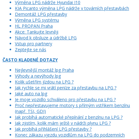
Výměna LPG nádrže Hyundai I10
KIA Picanto výměna LPG nádrže v továrních přestavbách
Demontáž LPG přestavby
Výměna LPG systému
HL PROPAN Praha
Akce: Tankujte levněji
Návod k obsluze a údržbě LPG
Vstup pro partnery
Zeptejte se nás
ČASTO KLADENÉ DOTAZY
Nejlevnější montáž lpg Praha
Výhody a nevýhody lpg
Kolik ušetřím jízdou na LPG ?
Jak rychle se mi vrátí peníze za přestavbu na LPG ?
Jaké auto na lpg
Je moje vozidlo schváleno pro přestavbu na LPG ?
Proč nepřestavujeme motory s přímým vstřikem benzínu
(např. TSI, GDI)
Jak probíhá automatické přepínání z benzínu na LPG ?
Jak zjistím, kolik mám ještě v nádrži plynu LPG ?
Jak probíhá přihlášení LPG přestavby ?
Konec zákazu vjezdu vozidlům na LPG do podzemních