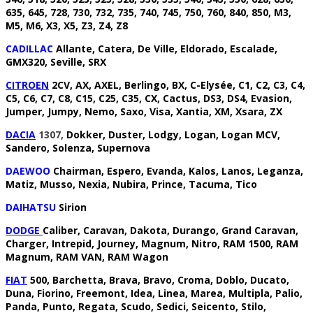
635, 645, 728, 730, 732, 735, 740, 745, 750, 760, 840, 850, M3,
M5, M6, X3, X5, Z3, Z4, Z8
CADILLAC
Allante, Catera, De Ville, Eldorado, Escalade,
GMX320, Seville, SRX
CITROEN
2CV, AX, AXEL, Berlingo, BX, C-Elysée, C1, C2, C3, C4,
C5, C6, C7, C8, C15, C25, C35, CX, Cactus, DS3, DS4, Evasion,
Jumper, Jumpy, Nemo, Saxo, Visa, Xantia, XM, Xsara, ZX
DACIA
1307,
Dokker, Duster, Lodgy, Logan, Logan MCV,
Sandero, Solenza, Supernova
DAEWOO
Chairman, Espero, Evanda, Kalos, Lanos, Leganza,
Matiz, Musso, Nexia, Nubira, Prince, Tacuma, Tico
DAIHATSU
Sirion
DODGE
Caliber, Caravan, Dakota, Durango, Grand Caravan,
Charger, Intrepid, Journey, Magnum, Nitro, RAM 1500, RAM
Magnum, RAM VAN, RAM Wagon
FIAT
500, Barchetta, Brava, Bravo, Croma, Doblo, Ducato,
Duna, Fiorino, Freemont, Idea, Linea, Marea, Multipla, Palio,
Panda, Punto, Regata, Scudo, Sedici, Seicento, Stilo,