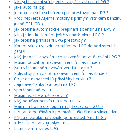
Jak rychle se mi vrátí peníze za přestavbu na LPG ?
Jaké auto na lpg
Je moje vozidlo schváleno pro přestavbu na LPG ?
Proč nepřestavujeme motory s přímým vstřikem benzínu
(např. TSI, GDI)
Jak probíhá automatické přepínání z benzínu na LPG ?
Jak zjistím, kolik mám ještě v nádrži plynu LPG ?
Jak probíhá přihlášení LPG přestavby ?
Konec zákazu vjezdu vozidlům na LPG do podzemních
garáží
Jaký je rozdíl v systémech sekvenčního vstřikování LPG ?
Musím použít přimazávání ventilů FlashLube ?
Jsou všechna přimazávání ventilů stejná ?
Kolik stojí provoz přimazávání ventilů FlashLube ?
Co je ochrana ventilů přívstřiky benzínu ?
Zajímavé články o autech na LPG
Spotřební daň na LPG
Musím vozit v autě rezervu ?
Jaký používat benzín u aut na LPG ?
Mám Turbo motor, budu mít přestavbu dražší ?
LPG auto používám k podnikání, ušetřím na silniční dani ?
Přijdu o záruku na vozidlo po přestavbě na LPG ?
Kde v ČR natankuju plyn LPG ?
Letní a zimní směs LPG