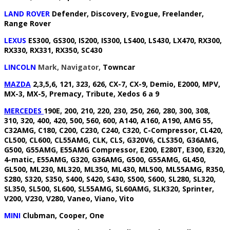
LAND ROVER
Defender, Discovery, Evogue, Freelander,
Range Rover
LEXUS
ES300, GS300, IS200, IS300, LS400, LS430, LX470, RX300,
RX330, RX331, RX350, SC430
LINCOLN
Mark, Navigator,
Towncar
MAZDA
2,3,5,6,
1
21, 323, 626, CX-7, CX-9, Demio, E2000, MPV,
MX-3, MX-5, Premacy, Tribute, Xedos 6 a 9
MERCEDES
190E, 200, 210, 220, 230, 250, 260, 280, 300, 308,
310, 320, 400, 420, 500, 560, 600, A140, A160, A190, AMG 55,
C32AMG, C180, C200, C230, C240, C320, C-Compressor, CL420,
CL500, CL600, CL55AMG, CLK, CLS, G320V6, CLS350, G36AMG,
G500, G55AMG, E55AMG Compressor, E200, E280T, E300, E320,
4-matic, E55AMG, G320, G36AMG, G500, G55AMG, GL450,
GL500, ML230, ML320, ML350, ML430, ML500, ML55AMG, R350,
S280, S320, S350, S400, S420, S430, S500, S600, SL280, SL320,
SL350, SL500, SL600, SL55AMG, SL60AMG, SLK320, Sprinter,
V200, V230, V280, Vaneo, Viano, Vito
MINI
Clubman, Cooper, One