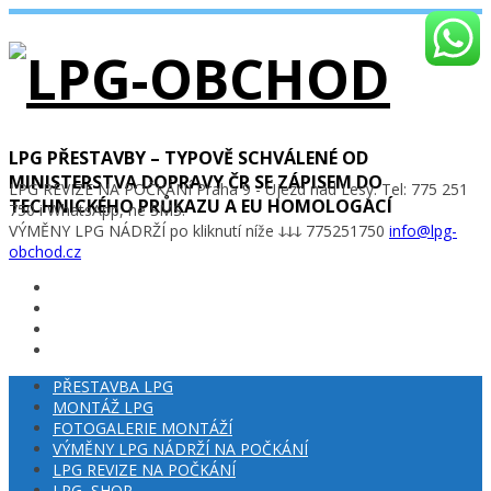
LPG PŘESTAVBY – TYPOVĚ SCHVÁLENÉ OD
MINISTERSTVA DOPRAVY ČR SE ZÁPISEM DO
LPG REVIZE NA POČKÁNÍ Praha 9 - Újezd nad Lesy. Tel: 775 251
TECHNICKÉHO PRŮKAZU A EU HOMOLOGACÍ
750 i WhatsApp, ne SMS.
VÝMĚNY LPG NÁDRŽÍ po kliknutí níže ↆↆↆ 775251750
info@lpg-
obchod.cz
PŘESTAVBA LPG
MONTÁŽ LPG
FOTOGALERIE MONTÁŽÍ
VÝMĚNY LPG NÁDRŽÍ NA POČKÁNÍ
LPG REVIZE NA POČKÁNÍ
LPG–SHOP