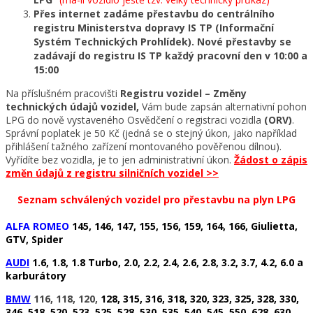
Přes internet
zadáme přestavbu do centrálního
registru Ministerstva dopravy
IS TP
(Informační
Systém Technických Prohlídek). Nové přestavby se
zadávají do registru IS TP každý pracovní den v 10:00 a
15:00
Na příslušném pracovišti
Registru vozidel – Změny
technických údajů vozidel,
Vám bude zapsán alternativní pohon
LPG do nově vystaveného Osvědčení o registraci vozidla
(ORV)
.
Správní poplatek je 50 Kč (jedná se o stejný úkon, jako například
přihlášení tažného zařízení montovaného pověřenou dílnou).
Vyřídíte bez vozidla, je to jen administrativní úkon.
Žádost o zápis
změn údajů z registru silničních vozidel >>
Seznam schválených vozidel pro přestavbu na plyn LPG
ALFA ROMEO
145, 146, 147, 155, 156, 159, 164, 166, Giulietta,
GTV, Spider
AUDI
1.6, 1.8, 1.8 Turbo, 2.0, 2.2, 2.4, 2.6, 2.8, 3.2, 3.7, 4.2, 6.0 a
karburátory
BMW
116, 118, 120,
128, 315, 316, 318, 320, 323, 325, 328, 330,
346, 518, 520, 523, 525, 528, 530, 535, 540, 545, 550, 628, 630,