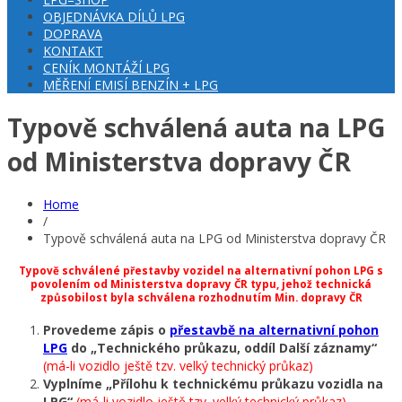
OBJEDNÁVKA DÍLŮ LPG
DOPRAVA
KONTAKT
CENÍK MONTÁŽÍ LPG
MĚŘENÍ EMISÍ BENZÍN + LPG
Typově schválená auta na LPG
od Ministerstva dopravy ČR
Home
/
Typově schválená auta na LPG od Ministerstva dopravy ČR
Typově schválené přestavby vozidel na alternativní pohon LPG s
povolením od Ministerstva dopravy ČR
typu, jehož technická
způsobilost byla schválena rozhodnutím Min. dopravy ČR
Provedeme zápis o
přestavbě na alternativní pohon
LPG
do „Technického průkazu, oddíl Další záznamy“
(má-li vozidlo ještě tzv. velký technický průkaz)
Vyplníme „Přílohu k technickému průkazu vozidla na
LPG“
(má-li vozidlo ještě tzv. velký technický průkaz)