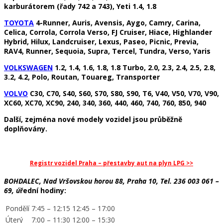
karburátorem (řady 742 a 743), Yeti 1.4, 1.8
TOYOTA
4-Runner, Auris, Avensis, Aygo, Camry, Carina,
Celica, Corrola, Corrola Verso, FJ Cruiser, Hiace, Highlander
Hybrid, Hilux, Landcruiser, Lexus, Paseo, Picnic, Previa,
RAV4, Runner, Sequoia, Supra, Tercel, Tundra, Verso, Yaris
VOLKSWAGEN
1.2, 1.4, 1.6, 1.8, 1.8 Turbo, 2.0, 2.3, 2.4, 2.5, 2.8,
3.2, 4.2, Polo, Routan, Touareg, Transporter
VOLVO
C30, C70, S40, S60, S70, S80, S90, T6, V40, V50, V70, V90,
XC60, XC70, XC90, 240, 340, 360, 440, 460, 740, 760, 850, 940
Další, zejména nové modely vozidel jsou průběžně
doplňovány.
Registr vozidel Praha – přestavby aut na plyn LPG >>
BOHDALEC, Nad Vršovskou horou 88, Praha 10, Tel. 236 003 061 –
69, ú
řední hodiny:
Pondělí
7:45 – 12:15
12:45 – 17:00
Úterý
7:00 – 11:30
12:00 – 15:30