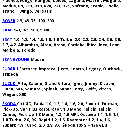
Fluence, Fuego, Kangoo, Koleos, Laguna, Master, Megane,
Modus, R9, R11, R19, R20, R21, R25, Safrane, Scenic, Thalia,
Trafic, Twingo, Vel Satis
ROVER
2.5,
45, 75, 100, 200
SAAB
9-3, 9-5, 900, 9000
SEAT
1.0, 1.2, 1.4, 1.6, 1.8, 1.8 Turbo, 2.0, 2.2, 2.3, 2.4, 2.6, 2.8,
3.7, 4.2, Alhambra, Altea, Arosa, Cordoba, Ibiza, Inca, Leon,
Marbela, Toledo
SSANGYOUNG
Musso
SUBARU
Forester, Impreza, Justy, Lebrro, Legacy, Outback,
Tribeca
SUZUKI
Alto, Baleno, Grand Vitara, Ignis, Jimmy, Kizashi,
Liana, SX4, Samurai, Splash, Super Carry, Swift, Vitara,
Wagon, X90
ŠKODA
Citi-GO
, Fabia 1.0, 1.2, 1.4, 1.6, 2.0, Favorit, Forman,
Pick-Up, Van Plus karburátor, 1.3 Mono, Felicia, Felicia
Combi, Pick-Up 1.3 Mono, 1.3, 1.6 MPI, Octavia 1.4, 1.6, 1.8,
1.8 Turbo, 2.0, RS, Rapid 1.2, 1.6, Roomster 1.2, 1.4, 1.6,
Superb 1.8 Turbo, 2.0, 2.8, 3.6, Škoda 105 S – 136 GL s