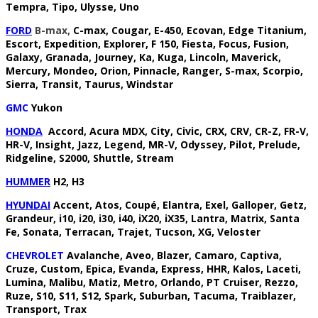
Tempra, Tipo, Ulysse, Uno
FORD
B-max,
C-max, Cougar, E-450, Ecovan, Edge Titanium,
Escort, Expedition, Explorer, F 150, Fiesta, Focus, Fusion,
Galaxy, Granada, Journey, Ka, Kuga, Lincoln, Maverick,
Mercury, Mondeo, Orion, Pinnacle, Ranger, S-max, Scorpio,
Sierra, Transit, Taurus, Windstar
GMC
Yukon
HONDA
Accord, Acura MDX, City, Civic, CRX, CRV, CR-Z, FR-V,
HR-V, Insight, Jazz, Legend, MR-V, Odyssey, Pilot, Prelude,
Ridgeline, S2000, Shuttle, Stream
HUMMER
H2, H3
HYUNDAI
Accent, Atos, Coupé, Elantra, Exel, Galloper, Getz,
Grandeur, i10, i20, i30, i40, iX20, iX35, Lantra, Matrix, Santa
Fe, Sonata, Terracan, Trajet, Tucson, XG, Veloster
CHEVROLET
Avalanche, Aveo, Blazer, Camaro, Captiva,
Cruze, Custom, Epica, Evanda, Express, HHR, Kalos, Laceti,
Lumina, Malibu, Matiz, Metro, Orlando, PT Cruiser, Rezzo,
Ruze, S10, S11, S12, Spark, Suburban, Tacuma, Traiblazer,
Transport, Trax