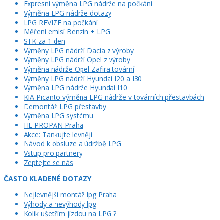
Expresní výměna LPG nádrže na počkání
Výměna LPG nádrže dotazy
LPG REVIZE na počkání
Měření emisí Benzín + LPG
STK za 1 den
Výměny LPG nádrží Dacia z výroby
Výměny LPG nádrží Opel z výroby
Výměna nádrže Opel Zafira tovární
Výměny LPG nádrží Hyundai I20 a I30
Výměna LPG nádrže Hyundai I10
KIA Picanto výměna LPG nádrže v továrních přestavbách
Demontáž LPG přestavby
Výměna LPG systému
HL PROPAN Praha
Akce: Tankujte levněji
Návod k obsluze a údržbě LPG
Vstup pro partnery
Zeptejte se nás
ČASTO KLADENÉ DOTAZY
Nejlevnější montáž lpg Praha
Výhody a nevýhody lpg
Kolik ušetřím jízdou na LPG ?