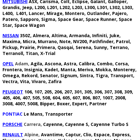
MITSUBISHI
ASX, Carisma, Colt, Eclipse, Galant, Galloper,
Grandis, Jeep, L200, L201, L202, L203, L300, L301, L302, L303,
L400, L401, Lancer, Mirage, Montero, Outlander, Pajero,
Patero, Sapporo, Sigma, Space Gear, Space Runner, Space
Star, Space Wagon
NISSAN
350Z, Almera, Altima, Armanda, Infiniti, Juke,
Maxima, Micra, Murrano, Note, NV200, Pathfinder, Patrol,
Pickup, Prairie, Primera, Qasqai, Serena, Sunny, Terrano,
Terranoll, Titan, X-Trial
OPEL
Adam,
Agila, Ascona, Astra, Calibra, Combo, Corsa,
Frontera, Insignia, Kadet, Manta, Meriva, Mokka, Monterey,
Omega, Rekord, Senator, Signum, Sintra, Tigra, Transport,
Vectra, Vita, Vivaro, Zafira
PEUGEOT
106, 107, 205, 206, 207, 301, 305, 306, 307, 308, 309,
405, 406, 407, 505, 508, 604, 605, 607, 806, 807, 1007, 2008,
3008, 4007, 5008, Bipper, Boxer, Expert, Partner
PONTIAC
Le Mans, Transporter
PORSCHE
Carrera,
Cayenne, Cayenne S, Cayenne Turbo S
RENAULT
Alpine,
Avantime, Captur, Clio, Espace, Express,