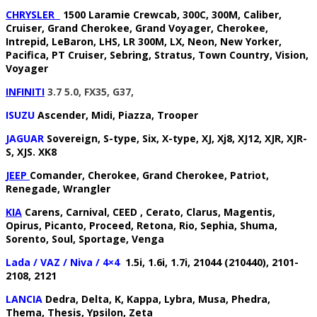
CHRYSLER
1500 Laramie Crewcab, 300C, 300M, Caliber,
Cruiser, Grand Cherokee, Grand Voyager, Cherokee,
Intrepid, LeBaron, LHS, LR 300M, LX, Neon, New Yorker,
Pacifica, PT Cruiser, Sebring, Stratus, Town Country, Vision,
Voyager
INFINITI
3.7 5.0
, FX35, G37,
ISUZU
Ascender, Midi, Piazza, Trooper
JAGUAR
Sovereign, S-type, Six, X-type, XJ, Xj8, XJ12, XJR, XJR-
S, XJS. XK8
JEEP
Comander, Cherokee, Grand Cherokee, Patriot,
Renegade, Wrangler
KIA
Carens, Carnival, CEED , Cerato, Clarus, Magentis,
Opirus, Picanto, Proceed, Retona, Rio, Sephia, Shuma,
Sorento, Soul, Sportage, Venga
Lada / VAZ / Niva / 4×4
1.5i, 1.6i, 1.7i, 21044 (210440), 2101-
2108, 2121
LANCIA
Dedra, Delta, K, Kappa, Lybra, Musa, Phedra,
Thema, Thesis, Ypsilon, Zeta