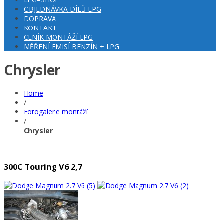
OBJEDNÁVKA DÍLŮ LPG
DOPRAVA
KONTAKT
CENÍK MONTÁŽÍ LPG
MĚŘENÍ EMISÍ BENZÍN + LPG
Chrysler
Home
/
Fotogalerie montáží
/
Chrysler
300C Touring V6 2,7