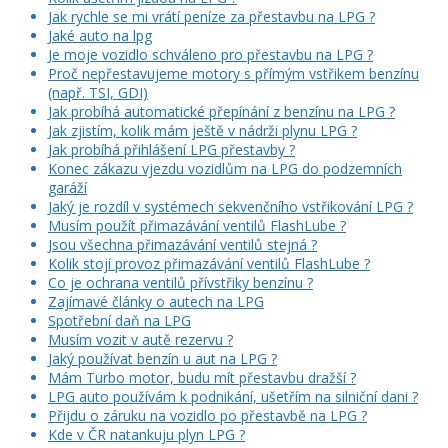
Jak rychle se mi vrátí peníze za přestavbu na LPG ?
Jaké auto na lpg
Je moje vozidlo schváleno pro přestavbu na LPG ?
Proč nepřestavujeme motory s přímým vstřikem benzínu
(např. TSI, GDI)
Jak probíhá automatické přepínání z benzínu na LPG ?
Jak zjistím, kolik mám ještě v nádrži plynu LPG ?
Jak probíhá přihlášení LPG přestavby ?
Konec zákazu vjezdu vozidlům na LPG do podzemních
garáží
Jaký je rozdíl v systémech sekvenčního vstřikování LPG ?
Musím použít přimazávání ventilů FlashLube ?
Jsou všechna přimazávání ventilů stejná ?
Kolik stojí provoz přimazávání ventilů FlashLube ?
Co je ochrana ventilů přívstřiky benzínu ?
Zajímavé články o autech na LPG
Spotřební daň na LPG
Musím vozit v autě rezervu ?
Jaký používat benzín u aut na LPG ?
Mám Turbo motor, budu mít přestavbu dražší ?
LPG auto používám k podnikání, ušetřím na silniční dani ?
Přijdu o záruku na vozidlo po přestavbě na LPG ?
Kde v ČR natankuju plyn LPG ?