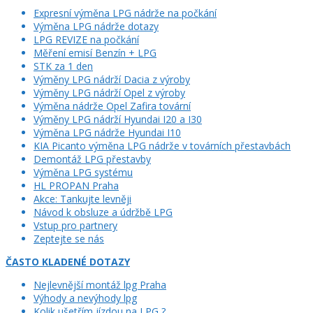
Expresní výměna LPG nádrže na počkání
Výměna LPG nádrže dotazy
LPG REVIZE na počkání
Měření emisí Benzín + LPG
STK za 1 den
Výměny LPG nádrží Dacia z výroby
Výměny LPG nádrží Opel z výroby
Výměna nádrže Opel Zafira tovární
Výměny LPG nádrží Hyundai I20 a I30
Výměna LPG nádrže Hyundai I10
KIA Picanto výměna LPG nádrže v továrních přestavbách
Demontáž LPG přestavby
Výměna LPG systému
HL PROPAN Praha
Akce: Tankujte levněji
Návod k obsluze a údržbě LPG
Vstup pro partnery
Zeptejte se nás
ČASTO KLADENÉ DOTAZY
Nejlevnější montáž lpg Praha
Výhody a nevýhody lpg
Kolik ušetřím jízdou na LPG ?