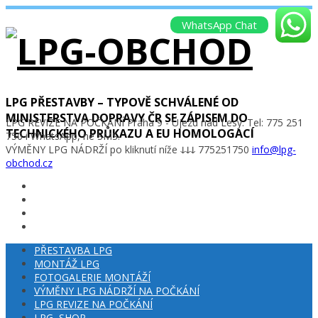
WhatsApp Chat
LPG PŘESTAVBY – TYPOVĚ SCHVÁLENÉ OD
MINISTERSTVA DOPRAVY ČR SE ZÁPISEM DO
LPG REVIZE NA POČKÁNÍ Praha 9 - Újezd nad Lesy. Tel: 775 251
TECHNICKÉHO PRŮKAZU A EU HOMOLOGACÍ
750 i WhatsApp, ne SMS.
VÝMĚNY LPG NÁDRŽÍ po kliknutí níže ↆↆↆ 775251750
info@lpg-
obchod.cz
PŘESTAVBA LPG
MONTÁŽ LPG
FOTOGALERIE MONTÁŽÍ
VÝMĚNY LPG NÁDRŽÍ NA POČKÁNÍ
LPG REVIZE NA POČKÁNÍ
LPG–SHOP