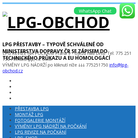
WhatsApp Chat
LPG PŘESTAVBY – TYPOVĚ SCHVÁLENÉ OD
MINISTERSTVA DOPRAVY ČR SE ZÁPISEM DO
LPG REVIZE NA POČKÁNÍ Praha 9 - Újezd nad Lesy. Tel: 775 251
TECHNICKÉHO PRŮKAZU A EU HOMOLOGACÍ
750 i WhatsApp, ne SMS.
VÝMĚNY LPG NÁDRŽÍ po kliknutí níže ↆↆↆ 775251750
info@lpg-
obchod.cz
PŘESTAVBA LPG
MONTÁŽ LPG
FOTOGALERIE MONTÁŽÍ
VÝMĚNY LPG NÁDRŽÍ NA POČKÁNÍ
LPG REVIZE NA POČKÁNÍ
LPG–SHOP