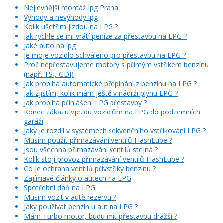
Nejlevnější montáž lpg Praha
Výhody a nevýhody lpg
Kolik ušetřím jízdou na LPG ?
Jak rychle se mi vrátí peníze za přestavbu na LPG ?
Jaké auto na lpg
Je moje vozidlo schváleno pro přestavbu na LPG ?
Proč nepřestavujeme motory s přímým vstřikem benzínu
(např. TSI, GDI)
Jak probíhá automatické přepínání z benzínu na LPG ?
Jak zjistím, kolik mám ještě v nádrži plynu LPG ?
Jak probíhá přihlášení LPG přestavby ?
Konec zákazu vjezdu vozidlům na LPG do podzemních
garáží
Jaký je rozdíl v systémech sekvenčního vstřikování LPG ?
Musím použít přimazávání ventilů FlashLube ?
Jsou všechna přimazávání ventilů stejná ?
Kolik stojí provoz přimazávání ventilů FlashLube ?
Co je ochrana ventilů přívstřiky benzínu ?
Zajímavé články o autech na LPG
Spotřební daň na LPG
Musím vozit v autě rezervu ?
Jaký používat benzín u aut na LPG ?
Mám Turbo motor, budu mít přestavbu dražší ?