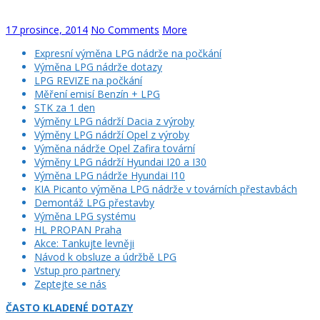
17 prosince, 2014
No Comments
More
Expresní výměna LPG nádrže na počkání
Výměna LPG nádrže dotazy
LPG REVIZE na počkání
Měření emisí Benzín + LPG
STK za 1 den
Výměny LPG nádrží Dacia z výroby
Výměny LPG nádrží Opel z výroby
Výměna nádrže Opel Zafira tovární
Výměny LPG nádrží Hyundai I20 a I30
Výměna LPG nádrže Hyundai I10
KIA Picanto výměna LPG nádrže v továrních přestavbách
Demontáž LPG přestavby
Výměna LPG systému
HL PROPAN Praha
Akce: Tankujte levněji
Návod k obsluze a údržbě LPG
Vstup pro partnery
Zeptejte se nás
ČASTO KLADENÉ DOTAZY