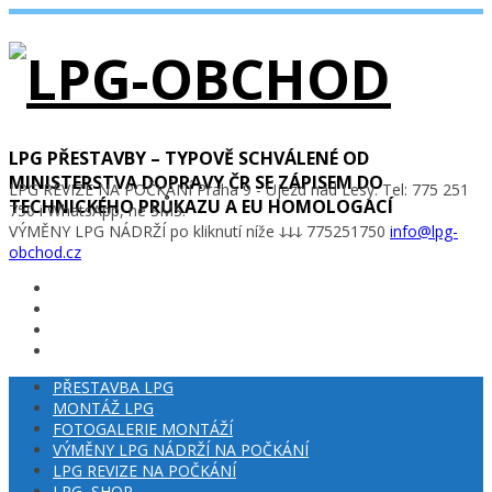
LPG PŘESTAVBY – TYPOVĚ SCHVÁLENÉ OD
MINISTERSTVA DOPRAVY ČR SE ZÁPISEM DO
LPG REVIZE NA POČKÁNÍ Praha 9 - Újezd nad Lesy. Tel: 775 251
TECHNICKÉHO PRŮKAZU A EU HOMOLOGACÍ
750 i WhatsApp, ne SMS.
VÝMĚNY LPG NÁDRŽÍ po kliknutí níže ↆↆↆ 775251750
info@lpg-
obchod.cz
PŘESTAVBA LPG
MONTÁŽ LPG
FOTOGALERIE MONTÁŽÍ
VÝMĚNY LPG NÁDRŽÍ NA POČKÁNÍ
LPG REVIZE NA POČKÁNÍ
LPG–SHOP