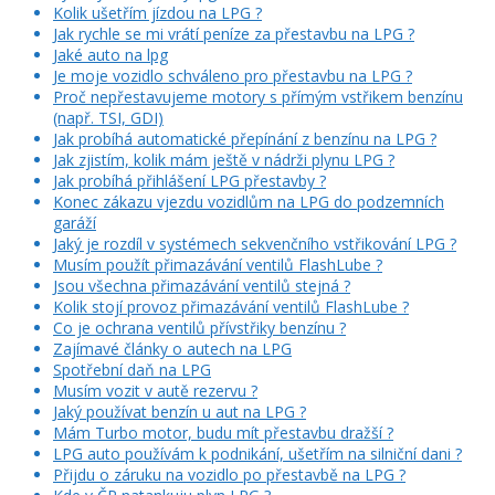
Kolik ušetřím jízdou na LPG ?
Jak rychle se mi vrátí peníze za přestavbu na LPG ?
Jaké auto na lpg
Je moje vozidlo schváleno pro přestavbu na LPG ?
Proč nepřestavujeme motory s přímým vstřikem benzínu
(např. TSI, GDI)
Jak probíhá automatické přepínání z benzínu na LPG ?
Jak zjistím, kolik mám ještě v nádrži plynu LPG ?
Jak probíhá přihlášení LPG přestavby ?
Konec zákazu vjezdu vozidlům na LPG do podzemních
garáží
Jaký je rozdíl v systémech sekvenčního vstřikování LPG ?
Musím použít přimazávání ventilů FlashLube ?
Jsou všechna přimazávání ventilů stejná ?
Kolik stojí provoz přimazávání ventilů FlashLube ?
Co je ochrana ventilů přívstřiky benzínu ?
Zajímavé články o autech na LPG
Spotřební daň na LPG
Musím vozit v autě rezervu ?
Jaký používat benzín u aut na LPG ?
Mám Turbo motor, budu mít přestavbu dražší ?
LPG auto používám k podnikání, ušetřím na silniční dani ?
Přijdu o záruku na vozidlo po přestavbě na LPG ?