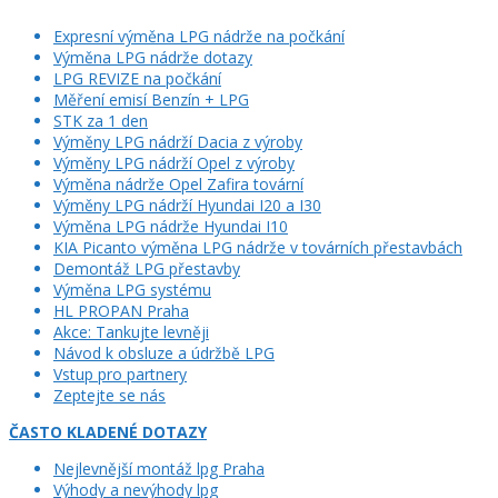
Expresní výměna LPG nádrže na počkání
Výměna LPG nádrže dotazy
LPG REVIZE na počkání
Měření emisí Benzín + LPG
STK za 1 den
Výměny LPG nádrží Dacia z výroby
Výměny LPG nádrží Opel z výroby
Výměna nádrže Opel Zafira tovární
Výměny LPG nádrží Hyundai I20 a I30
Výměna LPG nádrže Hyundai I10
KIA Picanto výměna LPG nádrže v továrních přestavbách
Demontáž LPG přestavby
Výměna LPG systému
HL PROPAN Praha
Akce: Tankujte levněji
Návod k obsluze a údržbě LPG
Vstup pro partnery
Zeptejte se nás
ČASTO KLADENÉ DOTAZY
Nejlevnější montáž lpg Praha
Výhody a nevýhody lpg